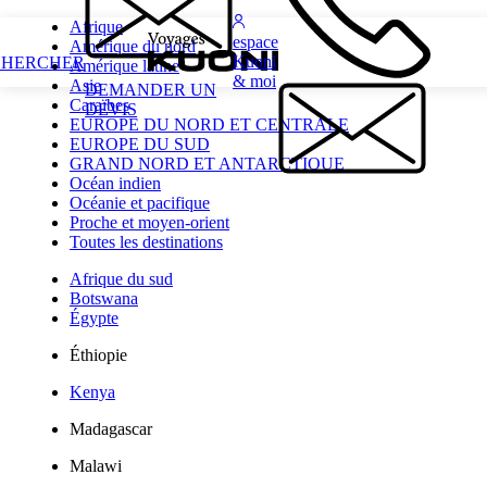
Afrique
espace
Amérique du nord
Kuoni
CHERCHER
Amérique latine
& moi
Asie
DEMANDER UN
Caraïbes
DEVIS
EUROPE DU NORD ET CENTRALE
EUROPE DU SUD
GRAND NORD ET ANTARCTIQUE
Océan indien
Océanie et pacifique
Proche et moyen-orient
Toutes les destinations
Afrique du sud
Botswana
Égypte
Éthiopie
Kenya
Madagascar
Malawi