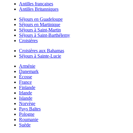
Antilles françaises
Antilles Britanniques
Séjours en Guadeloupe
Séjours en Martinique
Séjours à Saint-Martin
Séjours à Saint-Barthélemy
Croisières
Croisières aux Bahamas
Séjours à Sainte-Lucie
Arménie
Danemark
Écosse
France
Finlande
Irlande
Islande
Norvège
Pays Baltes
Pologne
Roumanie
Suède