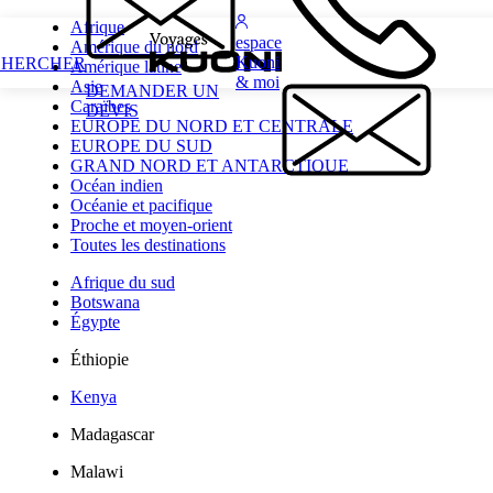
Afrique
espace
Amérique du nord
Kuoni
CHERCHER
Amérique latine
& moi
Asie
DEMANDER UN
Caraïbes
DEVIS
EUROPE DU NORD ET CENTRALE
EUROPE DU SUD
GRAND NORD ET ANTARCTIQUE
Océan indien
Océanie et pacifique
Proche et moyen-orient
Toutes les destinations
Afrique du sud
Botswana
Égypte
Éthiopie
Kenya
Madagascar
Malawi