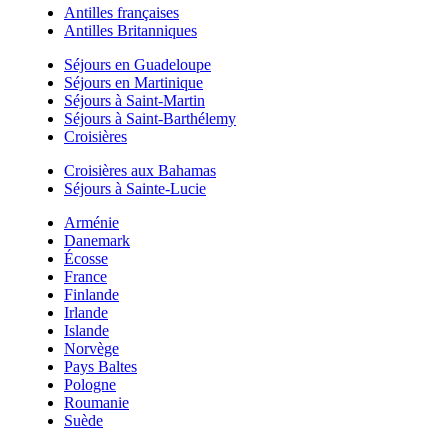
Antilles françaises
Antilles Britanniques
Séjours en Guadeloupe
Séjours en Martinique
Séjours à Saint-Martin
Séjours à Saint-Barthélemy
Croisières
Croisières aux Bahamas
Séjours à Sainte-Lucie
Arménie
Danemark
Écosse
France
Finlande
Irlande
Islande
Norvège
Pays Baltes
Pologne
Roumanie
Suède