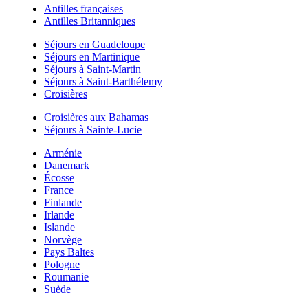
Antilles françaises
Antilles Britanniques
Séjours en Guadeloupe
Séjours en Martinique
Séjours à Saint-Martin
Séjours à Saint-Barthélemy
Croisières
Croisières aux Bahamas
Séjours à Sainte-Lucie
Arménie
Danemark
Écosse
France
Finlande
Irlande
Islande
Norvège
Pays Baltes
Pologne
Roumanie
Suède