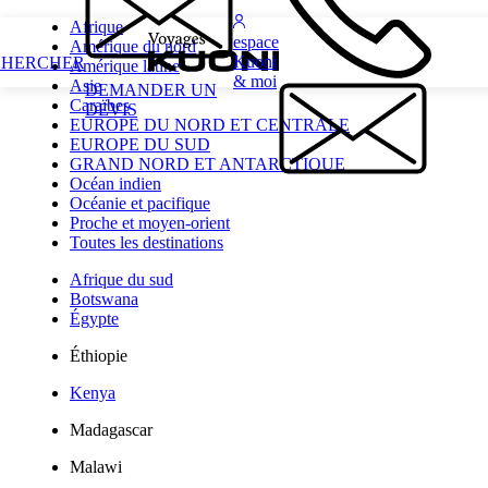
Afrique
espace
Amérique du nord
Kuoni
CHERCHER
Amérique latine
& moi
Asie
DEMANDER UN
Caraïbes
DEVIS
EUROPE DU NORD ET CENTRALE
EUROPE DU SUD
GRAND NORD ET ANTARCTIQUE
Océan indien
Océanie et pacifique
Proche et moyen-orient
Toutes les destinations
Afrique du sud
Botswana
Égypte
Éthiopie
Kenya
Madagascar
Malawi