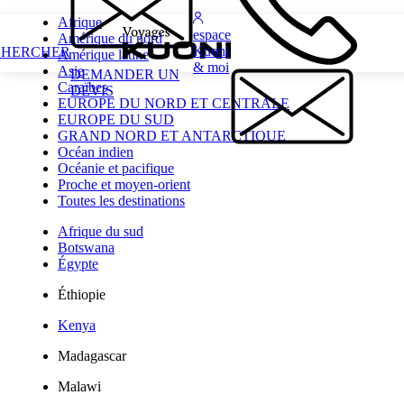
Afrique
espace
Amérique du nord
Kuoni
CHERCHER
Amérique latine
& moi
Asie
DEMANDER UN
Caraïbes
DEVIS
EUROPE DU NORD ET CENTRALE
EUROPE DU SUD
GRAND NORD ET ANTARCTIQUE
Océan indien
Océanie et pacifique
Proche et moyen-orient
Toutes les destinations
Afrique du sud
Botswana
Égypte
Éthiopie
Kenya
Madagascar
Malawi