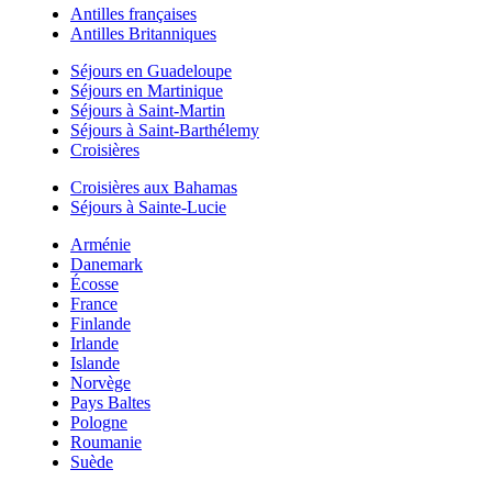
Antilles françaises
Antilles Britanniques
Séjours en Guadeloupe
Séjours en Martinique
Séjours à Saint-Martin
Séjours à Saint-Barthélemy
Croisières
Croisières aux Bahamas
Séjours à Sainte-Lucie
Arménie
Danemark
Écosse
France
Finlande
Irlande
Islande
Norvège
Pays Baltes
Pologne
Roumanie
Suède