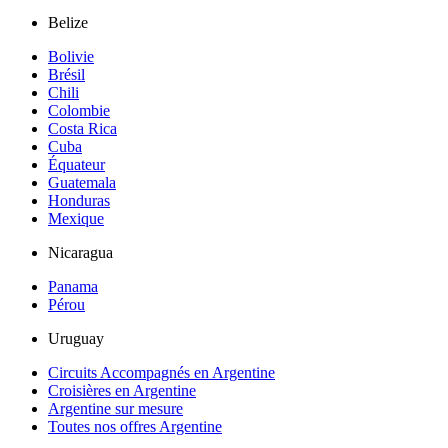
Belize
Bolivie
Brésil
Chili
Colombie
Costa Rica
Cuba
Équateur
Guatemala
Honduras
Mexique
Nicaragua
Panama
Pérou
Uruguay
Circuits Accompagnés en Argentine
Croisières en Argentine
Argentine sur mesure
Toutes nos offres Argentine