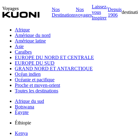
Laissez-
Nos
Nos
Depuis
vous
destinat
Destinations
voyages
1906
Inspirer
Afrique
Amérique du nord
Amérique latine
Asie
Caraïbes
EUROPE DU NORD ET CENTRALE
EUROPE DU SUD
GRAND NORD ET ANTARCTIQUE
Océan indien
Océanie et pacifique
Proche et moyen-orient
Toutes les destinations
Afrique du sud
Botswana
Égypte
Éthiopie
Kenya