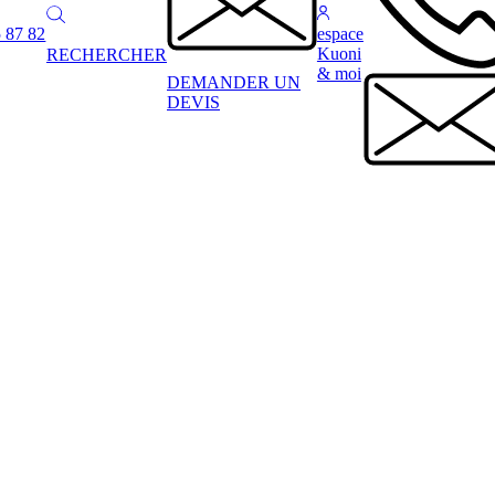
 87 82
espace
Kuoni
RECHERCHER
& moi
DEMANDER UN
DEVIS