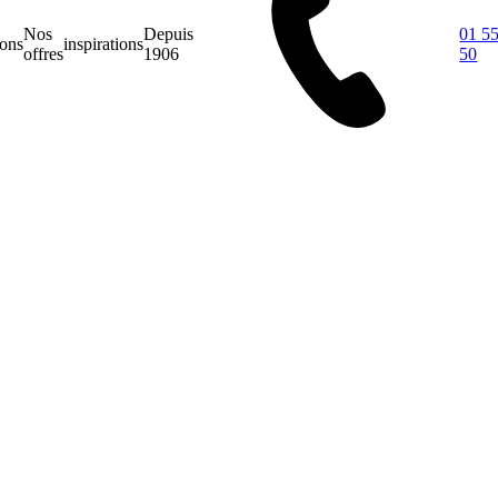
Nos
Depuis
01 55
ions
inspirations
offres
1906
50