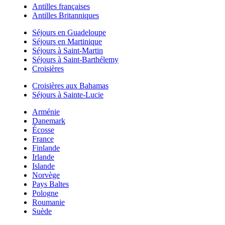
Antilles françaises
Antilles Britanniques
Séjours en Guadeloupe
Séjours en Martinique
Séjours à Saint-Martin
Séjours à Saint-Barthélemy
Croisières
Croisières aux Bahamas
Séjours à Sainte-Lucie
Arménie
Danemark
Écosse
France
Finlande
Irlande
Islande
Norvège
Pays Baltes
Pologne
Roumanie
Suède