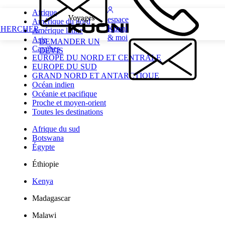
Afrique
espace
Amérique du nord
Kuoni
CHERCHER
Amérique latine
& moi
Asie
DEMANDER UN
Caraïbes
DEVIS
EUROPE DU NORD ET CENTRALE
EUROPE DU SUD
GRAND NORD ET ANTARCTIQUE
Océan indien
Océanie et pacifique
Proche et moyen-orient
Toutes les destinations
Afrique du sud
Botswana
Égypte
Éthiopie
Kenya
Madagascar
Malawi