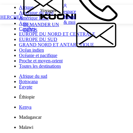
Afrique
espace
Amérique du nord
Kuoni
CHERCHER
Amérique latine
& moi
Asie
DEMANDER UN
Caraïbes
DEVIS
EUROPE DU NORD ET CENTRALE
EUROPE DU SUD
GRAND NORD ET ANTARCTIQUE
Océan indien
Océanie et pacifique
Proche et moyen-orient
Toutes les destinations
Afrique du sud
Botswana
Égypte
Éthiopie
Kenya
Madagascar
Malawi