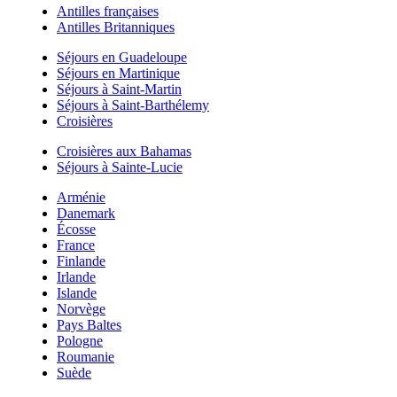
Antilles françaises
Antilles Britanniques
Séjours en Guadeloupe
Séjours en Martinique
Séjours à Saint-Martin
Séjours à Saint-Barthélemy
Croisières
Croisières aux Bahamas
Séjours à Sainte-Lucie
Arménie
Danemark
Écosse
France
Finlande
Irlande
Islande
Norvège
Pays Baltes
Pologne
Roumanie
Suède