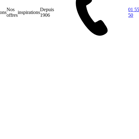
Nos
Depuis
01 55
ions
inspirations
offres
1906
50