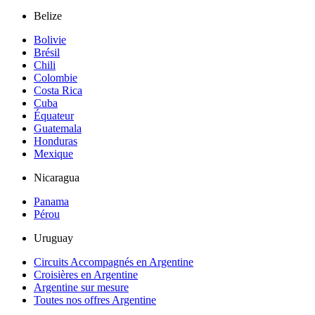
Belize
Bolivie
Brésil
Chili
Colombie
Costa Rica
Cuba
Équateur
Guatemala
Honduras
Mexique
Nicaragua
Panama
Pérou
Uruguay
Circuits Accompagnés en Argentine
Croisières en Argentine
Argentine sur mesure
Toutes nos offres Argentine