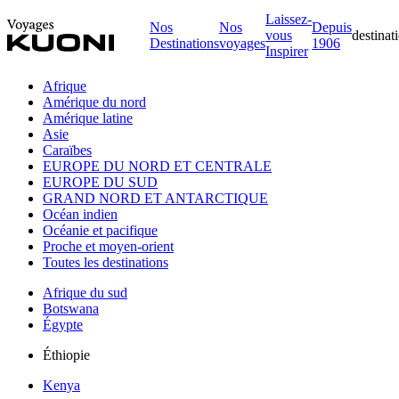
Laissez-
Nos
Nos
Depuis
vous
destinat
Destinations
voyages
1906
Inspirer
Afrique
Amérique du nord
Amérique latine
Asie
Caraïbes
EUROPE DU NORD ET CENTRALE
EUROPE DU SUD
GRAND NORD ET ANTARCTIQUE
Océan indien
Océanie et pacifique
Proche et moyen-orient
Toutes les destinations
Afrique du sud
Botswana
Égypte
Éthiopie
Kenya