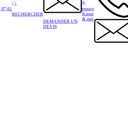
 87 82
espace
Kuoni
RECHERCHER
& moi
DEMANDER UN
DEVIS