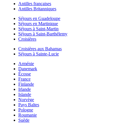
Antilles françaises
Antilles Britanniques
Séjours en Guadeloupe
Séjours en Martinique
Séjours à Saint-Martin
Séjours à Saint-Barthélemy
Croisières
Croisières aux Bahamas
Séjours à Sainte-Lucie
Arménie
Danemark
Écosse
France
Finlande
Irlande
Islande
Norvège
Pays Baltes
Pologne
Roumanie
Suède