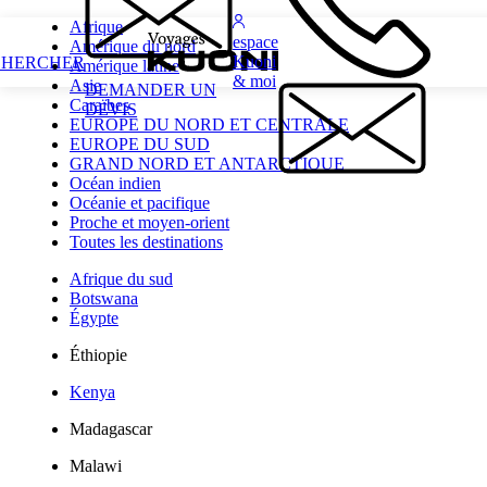
Afrique
espace
Amérique du nord
Kuoni
CHERCHER
Amérique latine
& moi
Asie
DEMANDER UN
Caraïbes
DEVIS
EUROPE DU NORD ET CENTRALE
EUROPE DU SUD
GRAND NORD ET ANTARCTIQUE
Océan indien
Océanie et pacifique
Proche et moyen-orient
Toutes les destinations
Afrique du sud
Botswana
Égypte
Éthiopie
Kenya
Madagascar
Malawi