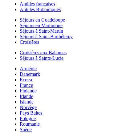
Antilles françaises
Antilles Britanniques
Séjours en Guadeloupe
Séjours en Martinique
Séjours à Saint-Martin
Séjours à Saint-Barthélemy
Croisières
Croisières aux Bahamas
Séjours à Sainte-Lucie
Arménie
Danemark
Écosse
France
Finlande
Irlande
Islande
Norvège
Pays Baltes
Pologne
Roumanie
Suède