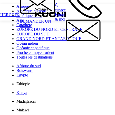
Afrique
espace
Amérique du nord
Kuoni
CHERCHER
Amérique latine
& moi
Asie
DEMANDER UN
Caraïbes
DEVIS
EUROPE DU NORD ET CENTRALE
EUROPE DU SUD
GRAND NORD ET ANTARCTIQUE
Océan indien
Océanie et pacifique
Proche et moyen-orient
Toutes les destinations
Afrique du sud
Botswana
Égypte
Éthiopie
Kenya
Madagascar
Malawi