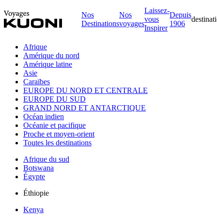
Laissez-
Nos
Nos
Depuis
vous
destinat
Destinations
voyages
1906
Inspirer
Afrique
Amérique du nord
Amérique latine
Asie
Caraïbes
EUROPE DU NORD ET CENTRALE
EUROPE DU SUD
GRAND NORD ET ANTARCTIQUE
Océan indien
Océanie et pacifique
Proche et moyen-orient
Toutes les destinations
Afrique du sud
Botswana
Égypte
Éthiopie
Kenya