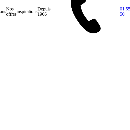
Nos
Depuis
01 55
ions
inspirations
offres
1906
50