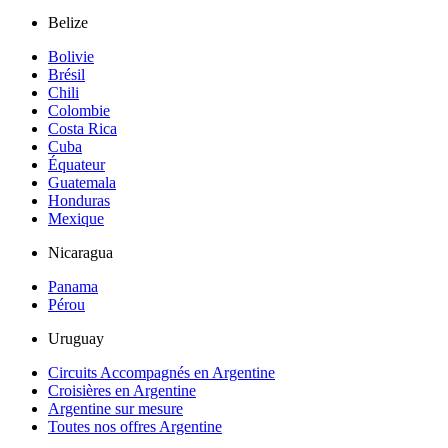
Belize
Bolivie
Brésil
Chili
Colombie
Costa Rica
Cuba
Équateur
Guatemala
Honduras
Mexique
Nicaragua
Panama
Pérou
Uruguay
Circuits Accompagnés en Argentine
Croisières en Argentine
Argentine sur mesure
Toutes nos offres Argentine