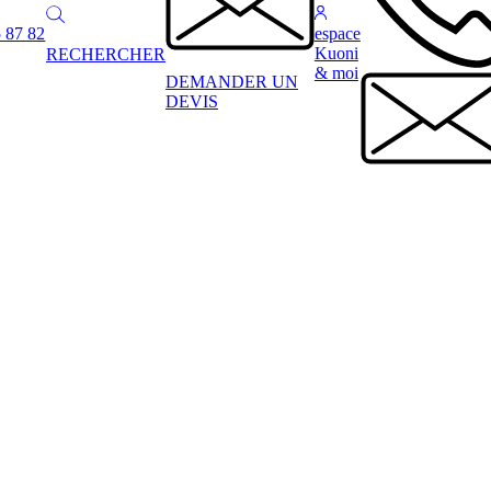
 87 82
espace
Kuoni
RECHERCHER
& moi
DEMANDER UN
DEVIS