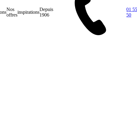
Nos
Depuis
01 55
ions
inspirations
offres
1906
50