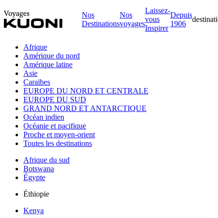
Laissez-
Nos
Nos
Depuis
vous
destinat
Destinations
voyages
1906
Inspirer
Afrique
Amérique du nord
Amérique latine
Asie
Caraïbes
EUROPE DU NORD ET CENTRALE
EUROPE DU SUD
GRAND NORD ET ANTARCTIQUE
Océan indien
Océanie et pacifique
Proche et moyen-orient
Toutes les destinations
Afrique du sud
Botswana
Égypte
Éthiopie
Kenya