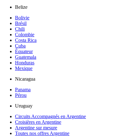
Belize
Bolivie
Brésil
Chili
Colombie
Costa Rica
Cuba
Équateur
Guatemala
Honduras
Mexique
Nicaragua
Panama
Pérou
Uruguay
Circuits Accompagnés en Argentine
Croisières en Argentine
Argentine sur mesure
Toutes nos offres Argentine