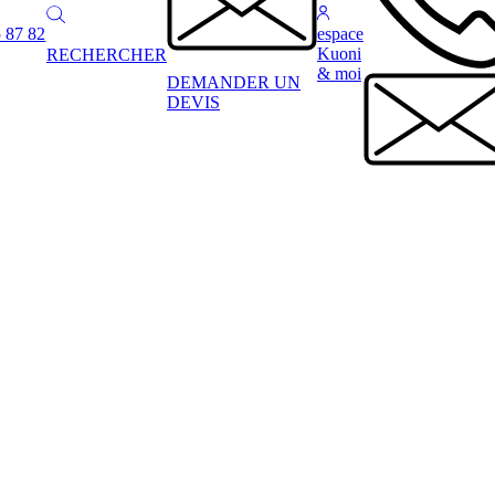
 87 82
espace
Kuoni
RECHERCHER
& moi
DEMANDER UN
DEVIS