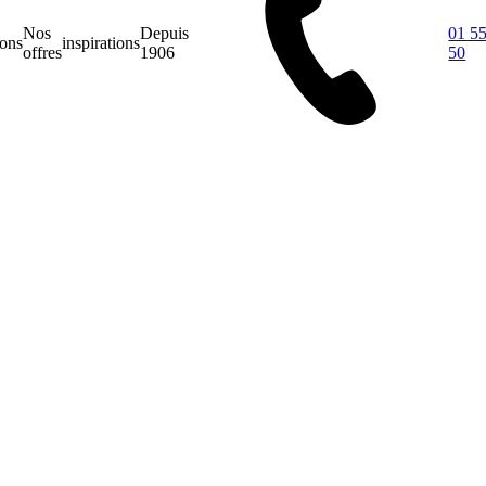
Nos
Depuis
01 55
ions
inspirations
offres
1906
50