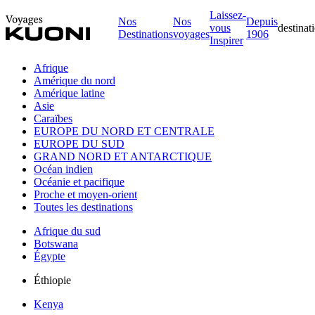
Laissez-
Nos
Nos
Depuis
vous
destinat
Destinations
voyages
1906
Inspirer
Afrique
Amérique du nord
Amérique latine
Asie
Caraïbes
EUROPE DU NORD ET CENTRALE
EUROPE DU SUD
GRAND NORD ET ANTARCTIQUE
Océan indien
Océanie et pacifique
Proche et moyen-orient
Toutes les destinations
Afrique du sud
Botswana
Égypte
Éthiopie
Kenya