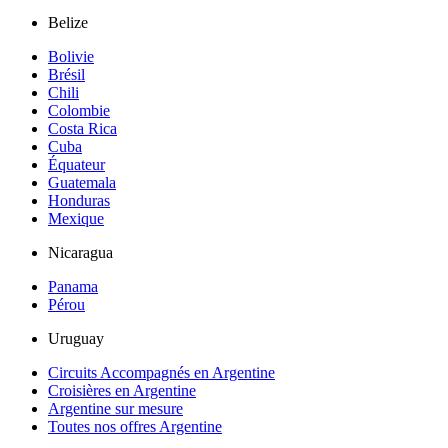
Belize
Bolivie
Brésil
Chili
Colombie
Costa Rica
Cuba
Équateur
Guatemala
Honduras
Mexique
Nicaragua
Panama
Pérou
Uruguay
Circuits Accompagnés en Argentine
Croisières en Argentine
Argentine sur mesure
Toutes nos offres Argentine