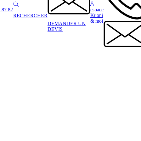
 87 82
espace
Kuoni
RECHERCHER
& moi
DEMANDER UN
DEVIS