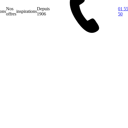
Nos
Depuis
01 55
ions
inspirations
offres
1906
50