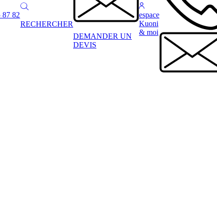
 87 82
espace
Kuoni
RECHERCHER
& moi
DEMANDER UN
DEVIS