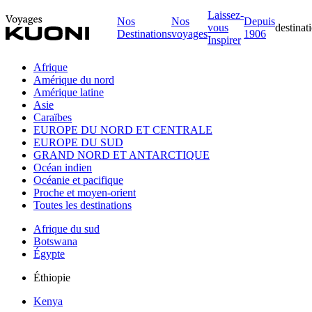
Laissez-
Nos
Nos
Depuis
vous
destinat
Destinations
voyages
1906
Inspirer
Afrique
Amérique du nord
Amérique latine
Asie
Caraïbes
EUROPE DU NORD ET CENTRALE
EUROPE DU SUD
GRAND NORD ET ANTARCTIQUE
Océan indien
Océanie et pacifique
Proche et moyen-orient
Toutes les destinations
Afrique du sud
Botswana
Égypte
Éthiopie
Kenya