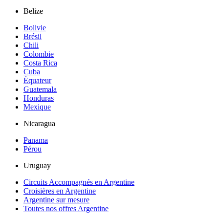
Belize
Bolivie
Brésil
Chili
Colombie
Costa Rica
Cuba
Équateur
Guatemala
Honduras
Mexique
Nicaragua
Panama
Pérou
Uruguay
Circuits Accompagnés en Argentine
Croisières en Argentine
Argentine sur mesure
Toutes nos offres Argentine