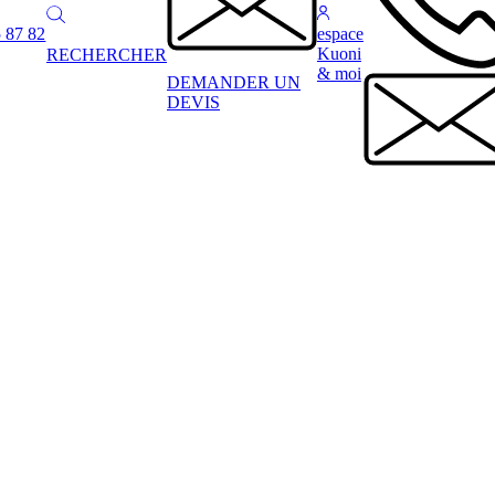
 87 82
espace
Kuoni
RECHERCHER
& moi
DEMANDER UN
DEVIS