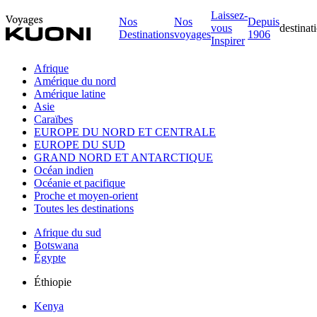
Laissez-
Nos
Nos
Depuis
vous
destinat
Destinations
voyages
1906
Inspirer
Afrique
Amérique du nord
Amérique latine
Asie
Caraïbes
EUROPE DU NORD ET CENTRALE
EUROPE DU SUD
GRAND NORD ET ANTARCTIQUE
Océan indien
Océanie et pacifique
Proche et moyen-orient
Toutes les destinations
Afrique du sud
Botswana
Égypte
Éthiopie
Kenya