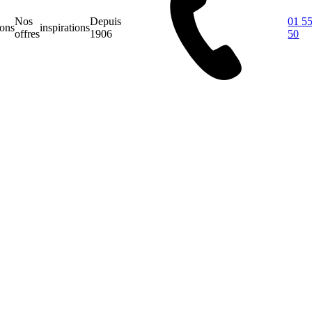
Nos
Depuis
01 55
ions
inspirations
offres
1906
50