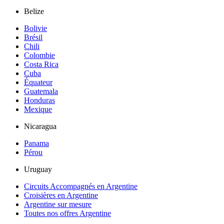
Belize
Bolivie
Brésil
Chili
Colombie
Costa Rica
Cuba
Équateur
Guatemala
Honduras
Mexique
Nicaragua
Panama
Pérou
Uruguay
Circuits Accompagnés en Argentine
Croisières en Argentine
Argentine sur mesure
Toutes nos offres Argentine