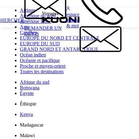
Afrique
espace
Amérique du nord
Kuoni
CHERCHER
Amérique latine
& moi
Asie
DEMANDER UN
Caraïbes
DEVIS
EUROPE DU NORD ET CENTRALE
EUROPE DU SUD
GRAND NORD ET ANTARCTIQUE
Océan indien
Océanie et pacifique
Proche et moyen-orient
Toutes les destinations
Afrique du sud
Botswana
Égypte
Éthiopie
Kenya
Madagascar
Malawi