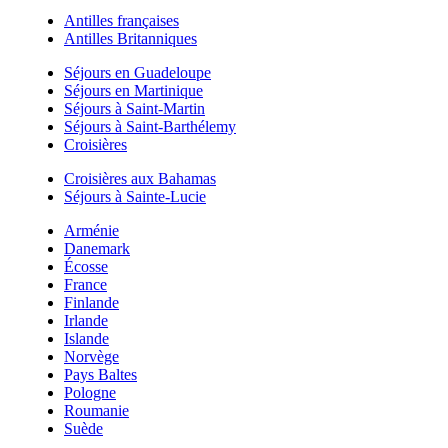
Antilles françaises
Antilles Britanniques
Séjours en Guadeloupe
Séjours en Martinique
Séjours à Saint-Martin
Séjours à Saint-Barthélemy
Croisières
Croisières aux Bahamas
Séjours à Sainte-Lucie
Arménie
Danemark
Écosse
France
Finlande
Irlande
Islande
Norvège
Pays Baltes
Pologne
Roumanie
Suède