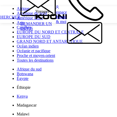
Afrique
espace
Amérique du nord
Kuoni
CHERCHER
Amérique latine
& moi
Asie
DEMANDER UN
Caraïbes
DEVIS
EUROPE DU NORD ET CENTRALE
EUROPE DU SUD
GRAND NORD ET ANTARCTIQUE
Océan indien
Océanie et pacifique
Proche et moyen-orient
Toutes les destinations
Afrique du sud
Botswana
Égypte
Éthiopie
Kenya
Madagascar
Malawi