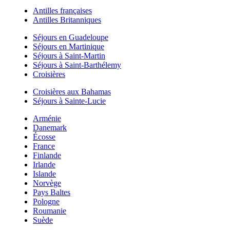
Antilles françaises
Antilles Britanniques
Séjours en Guadeloupe
Séjours en Martinique
Séjours à Saint-Martin
Séjours à Saint-Barthélemy
Croisières
Croisières aux Bahamas
Séjours à Sainte-Lucie
Arménie
Danemark
Écosse
France
Finlande
Irlande
Islande
Norvège
Pays Baltes
Pologne
Roumanie
Suède