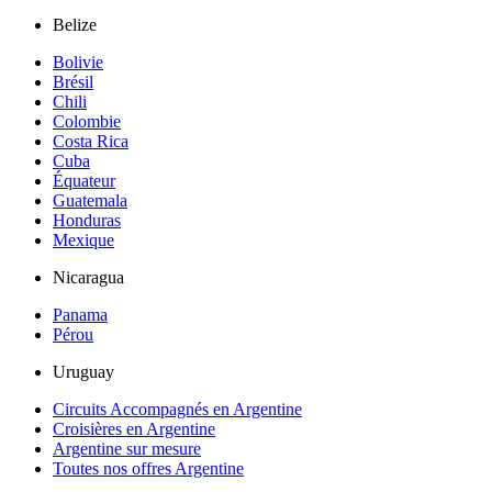
Belize
Bolivie
Brésil
Chili
Colombie
Costa Rica
Cuba
Équateur
Guatemala
Honduras
Mexique
Nicaragua
Panama
Pérou
Uruguay
Circuits Accompagnés en Argentine
Croisières en Argentine
Argentine sur mesure
Toutes nos offres Argentine