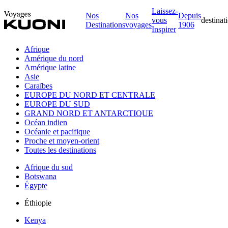
Laissez-
Nos
Nos
Depuis
vous
destinat
Destinations
voyages
1906
Inspirer
Afrique
Amérique du nord
Amérique latine
Asie
Caraïbes
EUROPE DU NORD ET CENTRALE
EUROPE DU SUD
GRAND NORD ET ANTARCTIQUE
Océan indien
Océanie et pacifique
Proche et moyen-orient
Toutes les destinations
Afrique du sud
Botswana
Égypte
Éthiopie
Kenya