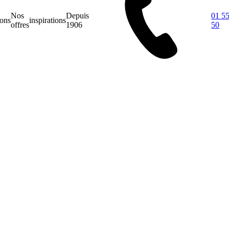
Nos
Depuis
01 55
ions
inspirations
offres
1906
50