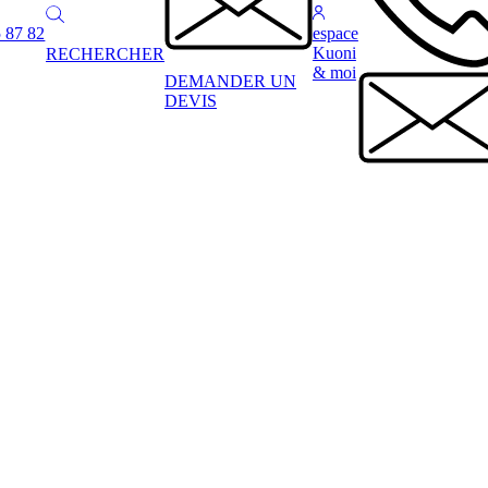
 87 82
espace
Kuoni
RECHERCHER
& moi
DEMANDER UN
DEVIS