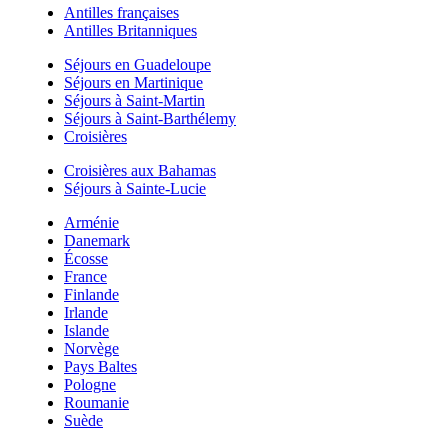
Antilles françaises
Antilles Britanniques
Séjours en Guadeloupe
Séjours en Martinique
Séjours à Saint-Martin
Séjours à Saint-Barthélemy
Croisières
Croisières aux Bahamas
Séjours à Sainte-Lucie
Arménie
Danemark
Écosse
France
Finlande
Irlande
Islande
Norvège
Pays Baltes
Pologne
Roumanie
Suède