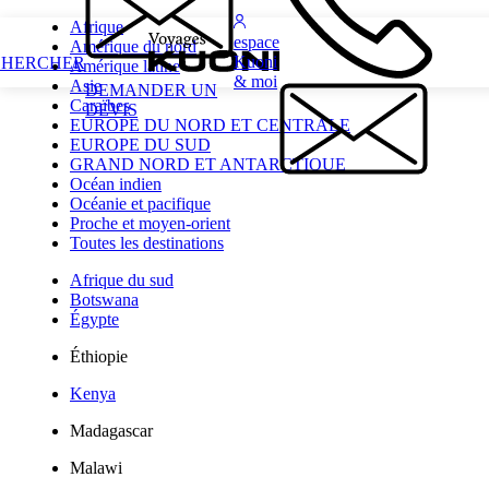
Afrique
espace
Amérique du nord
Kuoni
CHERCHER
Amérique latine
& moi
Asie
DEMANDER UN
Caraïbes
DEVIS
EUROPE DU NORD ET CENTRALE
EUROPE DU SUD
GRAND NORD ET ANTARCTIQUE
Océan indien
Océanie et pacifique
Proche et moyen-orient
Toutes les destinations
Afrique du sud
Botswana
Égypte
Éthiopie
Kenya
Madagascar
Malawi