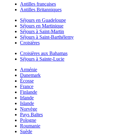
Antilles françaises
Antilles Britanniques
Séjours en Guadeloupe
Séjours en Martinique
Séjours à Saint-Martin
Séjours à Saint-Barthélemy
Croisières
Croisières aux Bahamas
Séjours à Sainte-Lucie
Arménie
Danemark
Écosse
France
Finlande
Irlande
Islande
Norvège
Pays Baltes
Pologne
Roumanie
Suède