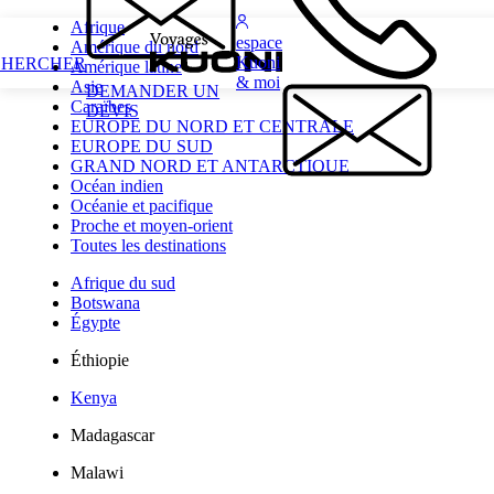
Afrique
espace
Amérique du nord
Kuoni
CHERCHER
Amérique latine
& moi
Asie
DEMANDER UN
Caraïbes
DEVIS
EUROPE DU NORD ET CENTRALE
EUROPE DU SUD
GRAND NORD ET ANTARCTIQUE
Océan indien
Océanie et pacifique
Proche et moyen-orient
Toutes les destinations
Afrique du sud
Botswana
Égypte
Éthiopie
Kenya
Madagascar
Malawi