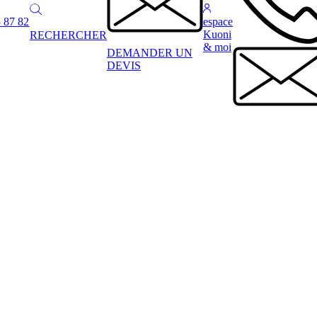
 87 82
espace
Kuoni
RECHERCHER
& moi
DEMANDER UN
DEVIS