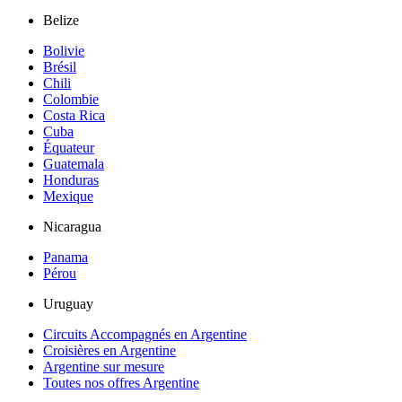
Belize
Bolivie
Brésil
Chili
Colombie
Costa Rica
Cuba
Équateur
Guatemala
Honduras
Mexique
Nicaragua
Panama
Pérou
Uruguay
Circuits Accompagnés en Argentine
Croisières en Argentine
Argentine sur mesure
Toutes nos offres Argentine