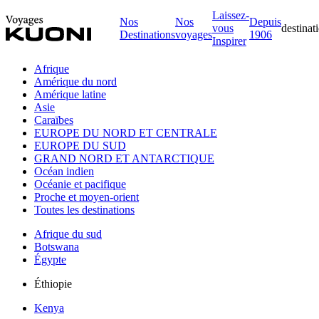
Laissez-
Nos
Nos
Depuis
vous
destinat
Destinations
voyages
1906
Inspirer
Afrique
Amérique du nord
Amérique latine
Asie
Caraïbes
EUROPE DU NORD ET CENTRALE
EUROPE DU SUD
GRAND NORD ET ANTARCTIQUE
Océan indien
Océanie et pacifique
Proche et moyen-orient
Toutes les destinations
Afrique du sud
Botswana
Égypte
Éthiopie
Kenya