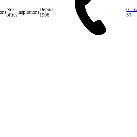
Nos
Depuis
01 55
ions
inspirations
offres
1906
50