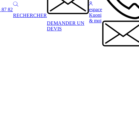
 87 82
espace
Kuoni
RECHERCHER
& moi
DEMANDER UN
DEVIS