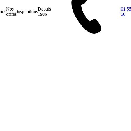
Nos
Depuis
01 55
ions
inspirations
offres
1906
50