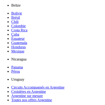
Belize
Bolivie
Brésil
Chili
Colombie
Costa Rica
Cuba
Équateur
Guatemala
Honduras
Mexique
Nicaragua
Panama
Pérou
Uruguay
Circuits Accompagnés en Argentine
Croisières en Argentine
Argentine sur mesure
Toutes nos offres Argentine