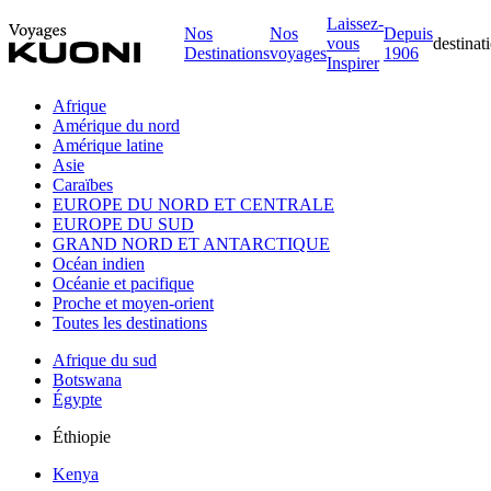
Laissez-
Nos
Nos
Depuis
vous
destinat
Destinations
voyages
1906
Inspirer
Afrique
Amérique du nord
Amérique latine
Asie
Caraïbes
EUROPE DU NORD ET CENTRALE
EUROPE DU SUD
GRAND NORD ET ANTARCTIQUE
Océan indien
Océanie et pacifique
Proche et moyen-orient
Toutes les destinations
Afrique du sud
Botswana
Égypte
Éthiopie
Kenya