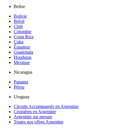
Belize
Bolivie
Brésil
Chili
Colombie
Costa Rica
Cuba
Équateur
Guatemala
Honduras
Mexique
Nicaragua
Panama
Pérou
Uruguay
Circuits Accompagnés en Argentine
Croisières en Argentine
Argentine sur mesure
Toutes nos offres Argentine