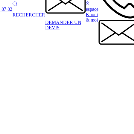
 87 82
espace
Kuoni
RECHERCHER
& moi
DEMANDER UN
DEVIS