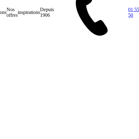
Nos
Depuis
01 55
ions
inspirations
offres
1906
50