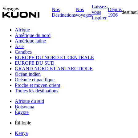
Laissez-
Nos
Nos
Depuis
vous
destinat
Destinations
voyages
1906
Inspirer
Afrique
Amérique du nord
Amérique latine
Asie
Caraïbes
EUROPE DU NORD ET CENTRALE
EUROPE DU SUD
GRAND NORD ET ANTARCTIQUE
Océan indien
Océanie et pacifique
Proche et moyen-orient
Toutes les destinations
Afrique du sud
Botswana
Égypte
Éthiopie
Kenya