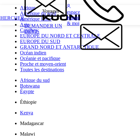
Afrique
espace
Amérique du nord
Kuoni
CHERCHER
Amérique latine
& moi
Asie
DEMANDER UN
Caraïbes
DEVIS
EUROPE DU NORD ET CENTRALE
EUROPE DU SUD
GRAND NORD ET ANTARCTIQUE
Océan indien
Océanie et pacifique
Proche et moyen-orient
Toutes les destinations
Afrique du sud
Botswana
Égypte
Éthiopie
Kenya
Madagascar
Malawi