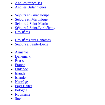
Antilles françaises
Antilles Britanniques
Séjours en Guadeloupe
Séjours en Martinique
Séjours à Saint-Martin
Séjours à Saint-Barthélemy
Croisières
Croisières aux Bahamas
Séjours à Sainte-Lucie
Arménie
Danemark
Écosse
France
Finlande
Irlande
Islande
Norvège
Pays Baltes
Pologne
Roumanie
Suède