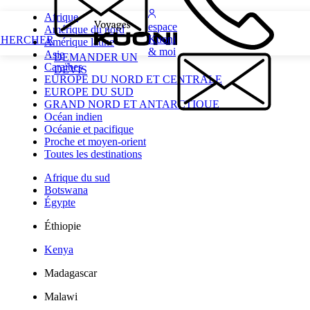
Afrique
espace
Amérique du nord
Kuoni
CHERCHER
Amérique latine
& moi
Asie
DEMANDER UN
Caraïbes
DEVIS
EUROPE DU NORD ET CENTRALE
EUROPE DU SUD
GRAND NORD ET ANTARCTIQUE
Océan indien
Océanie et pacifique
Proche et moyen-orient
Toutes les destinations
Afrique du sud
Botswana
Égypte
Éthiopie
Kenya
Madagascar
Malawi