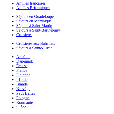
Antilles françaises
Antilles Britanniques
Séjours en Guadeloupe
Séjours en Martinique
Séjours à Saint-Martin
Séjours à Saint-Barthélemy
Croisières
Croisières aux Bahamas
Séjours à Sainte-Lucie
Arménie
Danemark
Écosse
France
Finlande
Irlande
Islande
Norvège
Pays Baltes
Pologne
Roumanie
Suède