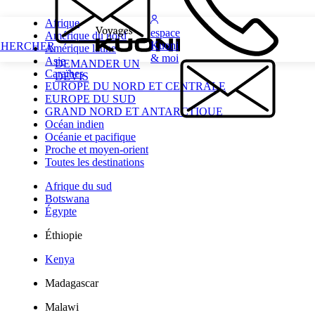
Afrique
espace
Amérique du nord
Kuoni
CHERCHER
Amérique latine
& moi
Asie
DEMANDER UN
Caraïbes
DEVIS
EUROPE DU NORD ET CENTRALE
EUROPE DU SUD
GRAND NORD ET ANTARCTIQUE
Océan indien
Océanie et pacifique
Proche et moyen-orient
Toutes les destinations
Afrique du sud
Botswana
Égypte
Éthiopie
Kenya
Madagascar
Malawi