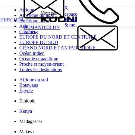
Afrique
espace
Amérique du nord
Kuoni
CHERCHER
Amérique latine
& moi
Asie
DEMANDER UN
Caraïbes
DEVIS
EUROPE DU NORD ET CENTRALE
EUROPE DU SUD
GRAND NORD ET ANTARCTIQUE
Océan indien
Océanie et pacifique
Proche et moyen-orient
Toutes les destinations
Afrique du sud
Botswana
Égypte
Éthiopie
Kenya
Madagascar
Malawi