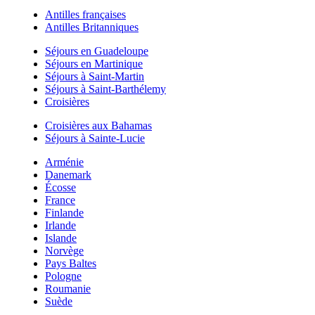
Antilles françaises
Antilles Britanniques
Séjours en Guadeloupe
Séjours en Martinique
Séjours à Saint-Martin
Séjours à Saint-Barthélemy
Croisières
Croisières aux Bahamas
Séjours à Sainte-Lucie
Arménie
Danemark
Écosse
France
Finlande
Irlande
Islande
Norvège
Pays Baltes
Pologne
Roumanie
Suède