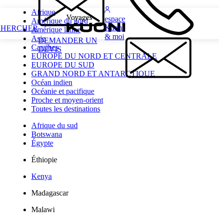
Afrique
espace
Amérique du nord
Kuoni
CHERCHER
Amérique latine
& moi
Asie
DEMANDER UN
Caraïbes
DEVIS
EUROPE DU NORD ET CENTRALE
EUROPE DU SUD
GRAND NORD ET ANTARCTIQUE
Océan indien
Océanie et pacifique
Proche et moyen-orient
Toutes les destinations
Afrique du sud
Botswana
Égypte
Éthiopie
Kenya
Madagascar
Malawi