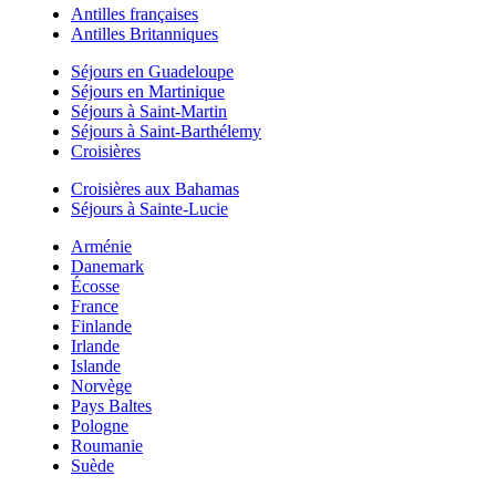
Antilles françaises
Antilles Britanniques
Séjours en Guadeloupe
Séjours en Martinique
Séjours à Saint-Martin
Séjours à Saint-Barthélemy
Croisières
Croisières aux Bahamas
Séjours à Sainte-Lucie
Arménie
Danemark
Écosse
France
Finlande
Irlande
Islande
Norvège
Pays Baltes
Pologne
Roumanie
Suède