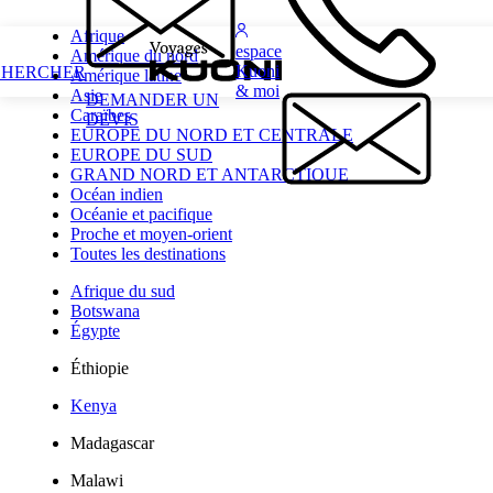
Afrique
espace
Amérique du nord
Kuoni
CHERCHER
Amérique latine
& moi
Asie
DEMANDER UN
Caraïbes
DEVIS
EUROPE DU NORD ET CENTRALE
EUROPE DU SUD
GRAND NORD ET ANTARCTIQUE
Océan indien
Océanie et pacifique
Proche et moyen-orient
Toutes les destinations
Afrique du sud
Botswana
Égypte
Éthiopie
Kenya
Madagascar
Malawi