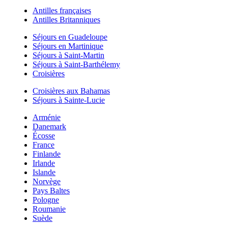
Antilles françaises
Antilles Britanniques
Séjours en Guadeloupe
Séjours en Martinique
Séjours à Saint-Martin
Séjours à Saint-Barthélemy
Croisières
Croisières aux Bahamas
Séjours à Sainte-Lucie
Arménie
Danemark
Écosse
France
Finlande
Irlande
Islande
Norvège
Pays Baltes
Pologne
Roumanie
Suède