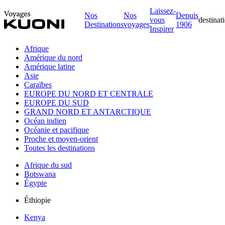
Laissez-
Nos
Nos
Depuis
vous
destinat
Destinations
voyages
1906
Inspirer
Afrique
Amérique du nord
Amérique latine
Asie
Caraïbes
EUROPE DU NORD ET CENTRALE
EUROPE DU SUD
GRAND NORD ET ANTARCTIQUE
Océan indien
Océanie et pacifique
Proche et moyen-orient
Toutes les destinations
Afrique du sud
Botswana
Égypte
Éthiopie
Kenya