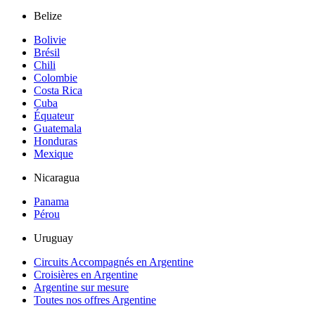
Belize
Bolivie
Brésil
Chili
Colombie
Costa Rica
Cuba
Équateur
Guatemala
Honduras
Mexique
Nicaragua
Panama
Pérou
Uruguay
Circuits Accompagnés en Argentine
Croisières en Argentine
Argentine sur mesure
Toutes nos offres Argentine