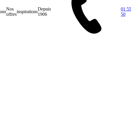
Nos
Depuis
01 55
ions
inspirations
offres
1906
50