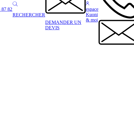
 87 82
espace
Kuoni
RECHERCHER
& moi
DEMANDER UN
DEVIS