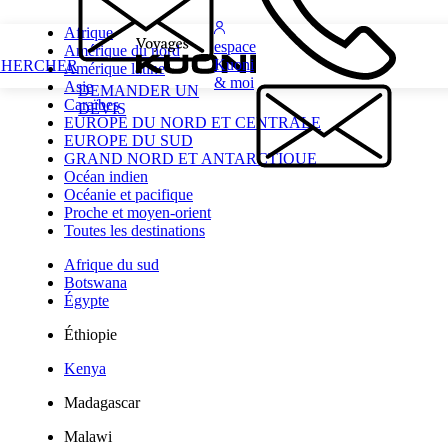
Afrique
espace
Amérique du nord
Kuoni
CHERCHER
Amérique latine
& moi
Asie
DEMANDER UN
Caraïbes
DEVIS
EUROPE DU NORD ET CENTRALE
EUROPE DU SUD
GRAND NORD ET ANTARCTIQUE
Océan indien
Océanie et pacifique
Proche et moyen-orient
Toutes les destinations
Afrique du sud
Botswana
Égypte
Éthiopie
Kenya
Madagascar
Malawi