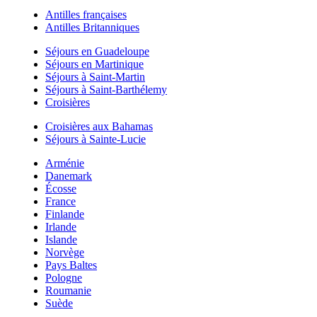
Antilles françaises
Antilles Britanniques
Séjours en Guadeloupe
Séjours en Martinique
Séjours à Saint-Martin
Séjours à Saint-Barthélemy
Croisières
Croisières aux Bahamas
Séjours à Sainte-Lucie
Arménie
Danemark
Écosse
France
Finlande
Irlande
Islande
Norvège
Pays Baltes
Pologne
Roumanie
Suède