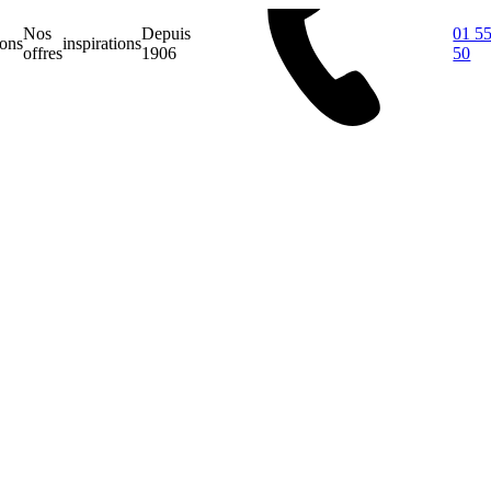
Nos
Depuis
01 55
ions
inspirations
offres
1906
50