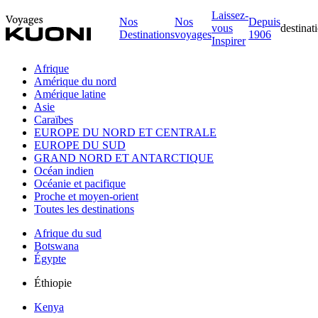
Laissez-
Nos
Nos
Depuis
vous
destinat
Destinations
voyages
1906
Inspirer
Afrique
Amérique du nord
Amérique latine
Asie
Caraïbes
EUROPE DU NORD ET CENTRALE
EUROPE DU SUD
GRAND NORD ET ANTARCTIQUE
Océan indien
Océanie et pacifique
Proche et moyen-orient
Toutes les destinations
Afrique du sud
Botswana
Égypte
Éthiopie
Kenya