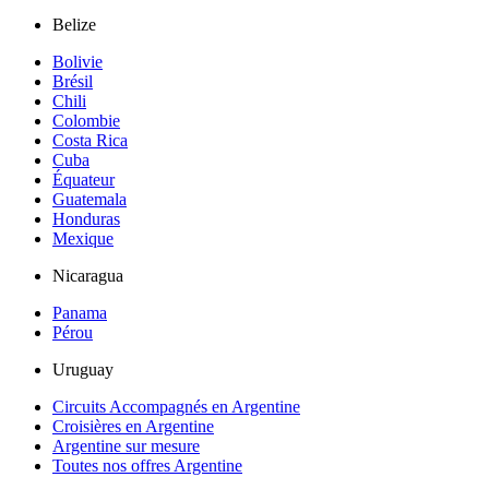
Belize
Bolivie
Brésil
Chili
Colombie
Costa Rica
Cuba
Équateur
Guatemala
Honduras
Mexique
Nicaragua
Panama
Pérou
Uruguay
Circuits Accompagnés en Argentine
Croisières en Argentine
Argentine sur mesure
Toutes nos offres Argentine