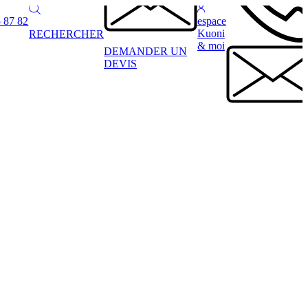
 87 82
espace
Kuoni
RECHERCHER
& moi
DEMANDER UN
DEVIS