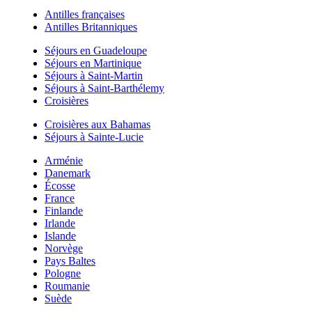
Antilles françaises
Antilles Britanniques
Séjours en Guadeloupe
Séjours en Martinique
Séjours à Saint-Martin
Séjours à Saint-Barthélemy
Croisières
Croisières aux Bahamas
Séjours à Sainte-Lucie
Arménie
Danemark
Écosse
France
Finlande
Irlande
Islande
Norvège
Pays Baltes
Pologne
Roumanie
Suède