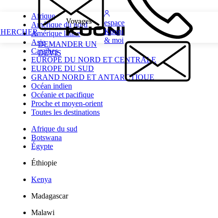
Afrique
espace
Amérique du nord
Kuoni
CHERCHER
Amérique latine
& moi
Asie
DEMANDER UN
Caraïbes
DEVIS
EUROPE DU NORD ET CENTRALE
EUROPE DU SUD
GRAND NORD ET ANTARCTIQUE
Océan indien
Océanie et pacifique
Proche et moyen-orient
Toutes les destinations
Afrique du sud
Botswana
Égypte
Éthiopie
Kenya
Madagascar
Malawi