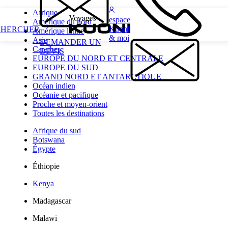
Afrique
espace
Amérique du nord
Kuoni
CHERCHER
Amérique latine
& moi
Asie
DEMANDER UN
Caraïbes
DEVIS
EUROPE DU NORD ET CENTRALE
EUROPE DU SUD
GRAND NORD ET ANTARCTIQUE
Océan indien
Océanie et pacifique
Proche et moyen-orient
Toutes les destinations
Afrique du sud
Botswana
Égypte
Éthiopie
Kenya
Madagascar
Malawi