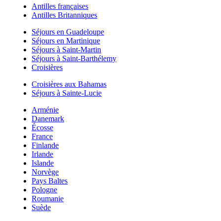
Antilles françaises
Antilles Britanniques
Séjours en Guadeloupe
Séjours en Martinique
Séjours à Saint-Martin
Séjours à Saint-Barthélemy
Croisières
Croisières aux Bahamas
Séjours à Sainte-Lucie
Arménie
Danemark
Écosse
France
Finlande
Irlande
Islande
Norvège
Pays Baltes
Pologne
Roumanie
Suède