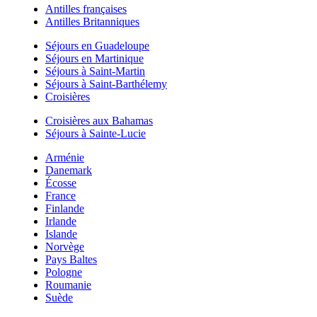
Antilles françaises
Antilles Britanniques
Séjours en Guadeloupe
Séjours en Martinique
Séjours à Saint-Martin
Séjours à Saint-Barthélemy
Croisières
Croisières aux Bahamas
Séjours à Sainte-Lucie
Arménie
Danemark
Écosse
France
Finlande
Irlande
Islande
Norvège
Pays Baltes
Pologne
Roumanie
Suède