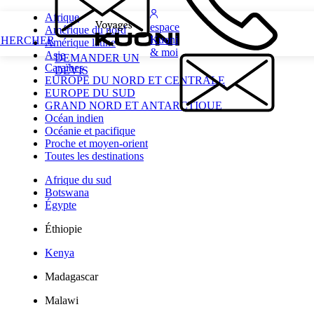
Afrique
espace
Amérique du nord
Kuoni
CHERCHER
Amérique latine
& moi
Asie
DEMANDER UN
Caraïbes
DEVIS
EUROPE DU NORD ET CENTRALE
EUROPE DU SUD
GRAND NORD ET ANTARCTIQUE
Océan indien
Océanie et pacifique
Proche et moyen-orient
Toutes les destinations
Afrique du sud
Botswana
Égypte
Éthiopie
Kenya
Madagascar
Malawi