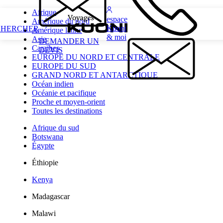
Afrique
espace
Amérique du nord
Kuoni
CHERCHER
Amérique latine
& moi
Asie
DEMANDER UN
Caraïbes
DEVIS
EUROPE DU NORD ET CENTRALE
EUROPE DU SUD
GRAND NORD ET ANTARCTIQUE
Océan indien
Océanie et pacifique
Proche et moyen-orient
Toutes les destinations
Afrique du sud
Botswana
Égypte
Éthiopie
Kenya
Madagascar
Malawi