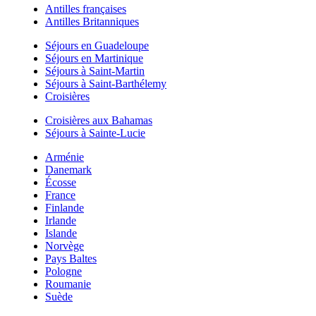
Antilles françaises
Antilles Britanniques
Séjours en Guadeloupe
Séjours en Martinique
Séjours à Saint-Martin
Séjours à Saint-Barthélemy
Croisières
Croisières aux Bahamas
Séjours à Sainte-Lucie
Arménie
Danemark
Écosse
France
Finlande
Irlande
Islande
Norvège
Pays Baltes
Pologne
Roumanie
Suède