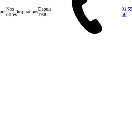
Nos
Depuis
01 55
ions
inspirations
offres
1906
50