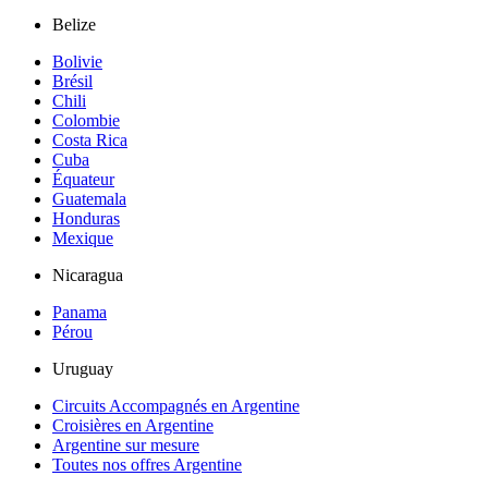
Belize
Bolivie
Brésil
Chili
Colombie
Costa Rica
Cuba
Équateur
Guatemala
Honduras
Mexique
Nicaragua
Panama
Pérou
Uruguay
Circuits Accompagnés en Argentine
Croisières en Argentine
Argentine sur mesure
Toutes nos offres Argentine