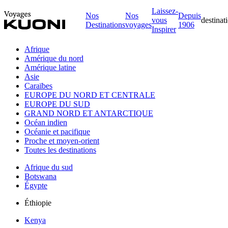
Laissez-
Nos
Nos
Depuis
vous
destinat
Destinations
voyages
1906
Inspirer
Afrique
Amérique du nord
Amérique latine
Asie
Caraïbes
EUROPE DU NORD ET CENTRALE
EUROPE DU SUD
GRAND NORD ET ANTARCTIQUE
Océan indien
Océanie et pacifique
Proche et moyen-orient
Toutes les destinations
Afrique du sud
Botswana
Égypte
Éthiopie
Kenya