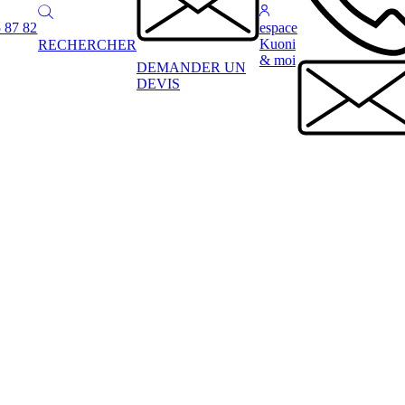
 87 82
espace
Kuoni
RECHERCHER
& moi
DEMANDER UN
DEVIS