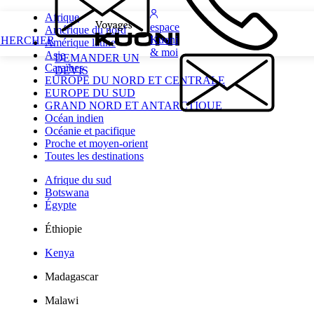
Afrique
espace
Amérique du nord
Kuoni
CHERCHER
Amérique latine
& moi
Asie
DEMANDER UN
Caraïbes
DEVIS
EUROPE DU NORD ET CENTRALE
EUROPE DU SUD
GRAND NORD ET ANTARCTIQUE
Océan indien
Océanie et pacifique
Proche et moyen-orient
Toutes les destinations
Afrique du sud
Botswana
Égypte
Éthiopie
Kenya
Madagascar
Malawi