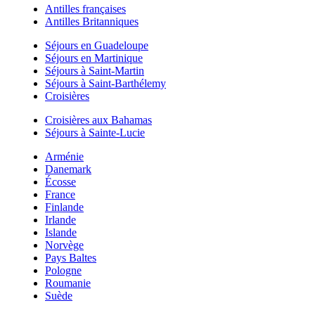
Antilles françaises
Antilles Britanniques
Séjours en Guadeloupe
Séjours en Martinique
Séjours à Saint-Martin
Séjours à Saint-Barthélemy
Croisières
Croisières aux Bahamas
Séjours à Sainte-Lucie
Arménie
Danemark
Écosse
France
Finlande
Irlande
Islande
Norvège
Pays Baltes
Pologne
Roumanie
Suède