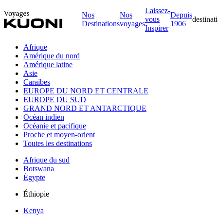
Laissez-
Nos
Nos
Depuis
vous
destinat
Destinations
voyages
1906
Inspirer
Afrique
Amérique du nord
Amérique latine
Asie
Caraïbes
EUROPE DU NORD ET CENTRALE
EUROPE DU SUD
GRAND NORD ET ANTARCTIQUE
Océan indien
Océanie et pacifique
Proche et moyen-orient
Toutes les destinations
Afrique du sud
Botswana
Égypte
Éthiopie
Kenya