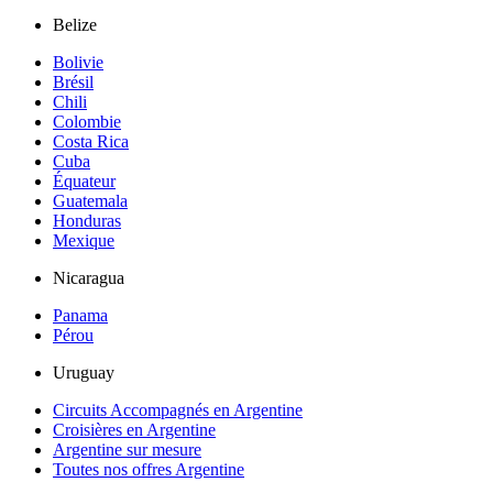
Belize
Bolivie
Brésil
Chili
Colombie
Costa Rica
Cuba
Équateur
Guatemala
Honduras
Mexique
Nicaragua
Panama
Pérou
Uruguay
Circuits Accompagnés en Argentine
Croisières en Argentine
Argentine sur mesure
Toutes nos offres Argentine