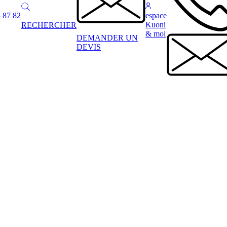
 87 82
espace
Kuoni
RECHERCHER
& moi
DEMANDER UN
DEVIS