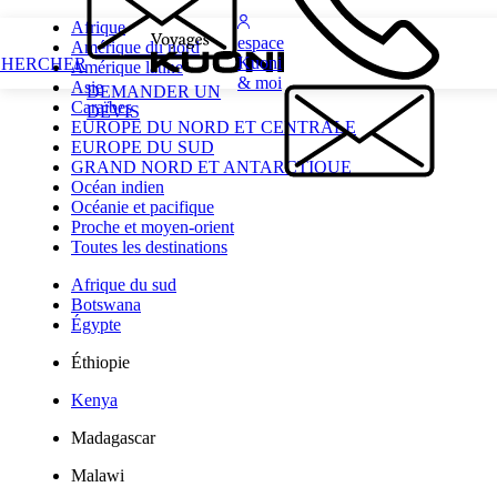
Afrique
espace
Amérique du nord
Kuoni
CHERCHER
Amérique latine
& moi
Asie
DEMANDER UN
Caraïbes
DEVIS
EUROPE DU NORD ET CENTRALE
EUROPE DU SUD
GRAND NORD ET ANTARCTIQUE
Océan indien
Océanie et pacifique
Proche et moyen-orient
Toutes les destinations
Afrique du sud
Botswana
Égypte
Éthiopie
Kenya
Madagascar
Malawi