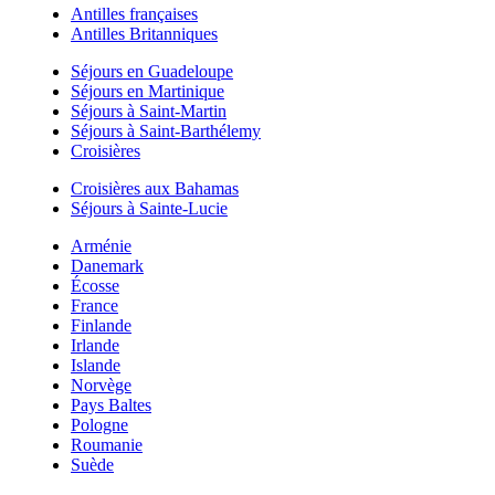
Antilles françaises
Antilles Britanniques
Séjours en Guadeloupe
Séjours en Martinique
Séjours à Saint-Martin
Séjours à Saint-Barthélemy
Croisières
Croisières aux Bahamas
Séjours à Sainte-Lucie
Arménie
Danemark
Écosse
France
Finlande
Irlande
Islande
Norvège
Pays Baltes
Pologne
Roumanie
Suède