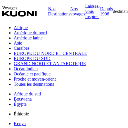
Laissez-
Nos
Nos
Depuis
vous
destinat
Destinations
voyages
1906
Inspirer
Afrique
Amérique du nord
Amérique latine
Asie
Caraïbes
EUROPE DU NORD ET CENTRALE
EUROPE DU SUD
GRAND NORD ET ANTARCTIQUE
Océan indien
Océanie et pacifique
Proche et moyen-orient
Toutes les destinations
Afrique du sud
Botswana
Égypte
Éthiopie
Kenya