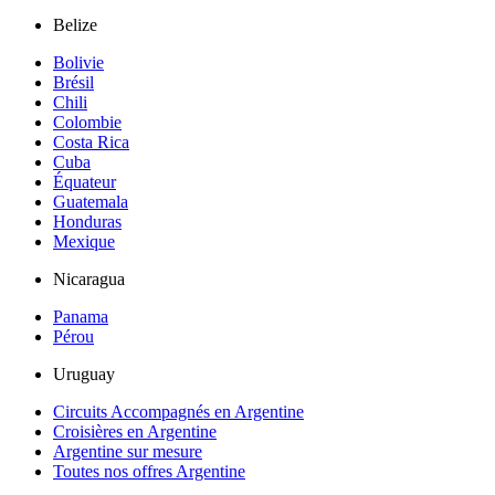
Belize
Bolivie
Brésil
Chili
Colombie
Costa Rica
Cuba
Équateur
Guatemala
Honduras
Mexique
Nicaragua
Panama
Pérou
Uruguay
Circuits Accompagnés en Argentine
Croisières en Argentine
Argentine sur mesure
Toutes nos offres Argentine