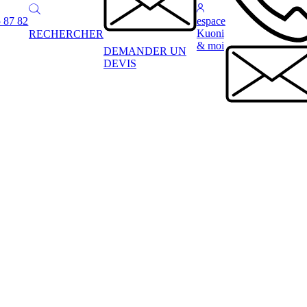
 87 82
espace
Kuoni
RECHERCHER
& moi
DEMANDER UN
DEVIS