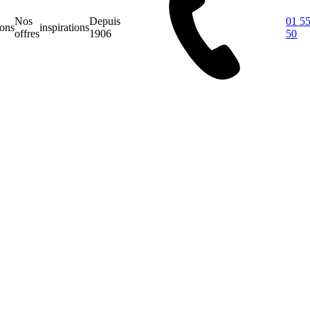
Nos
Depuis
01 55
ions
inspirations
offres
1906
50