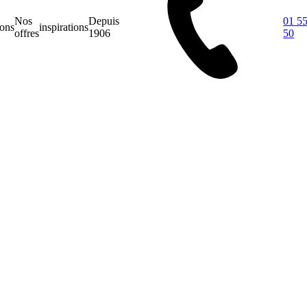
Nos
Depuis
01 55
ions
inspirations
offres
1906
50