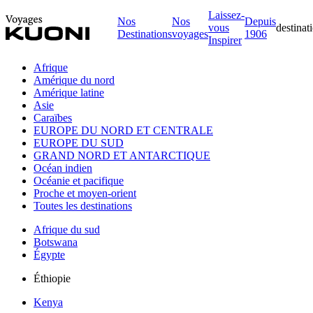
Laissez-
Nos
Nos
Depuis
vous
destinat
Destinations
voyages
1906
Inspirer
Afrique
Amérique du nord
Amérique latine
Asie
Caraïbes
EUROPE DU NORD ET CENTRALE
EUROPE DU SUD
GRAND NORD ET ANTARCTIQUE
Océan indien
Océanie et pacifique
Proche et moyen-orient
Toutes les destinations
Afrique du sud
Botswana
Égypte
Éthiopie
Kenya