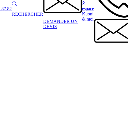
 87 82
espace
Kuoni
RECHERCHER
& moi
DEMANDER UN
DEVIS