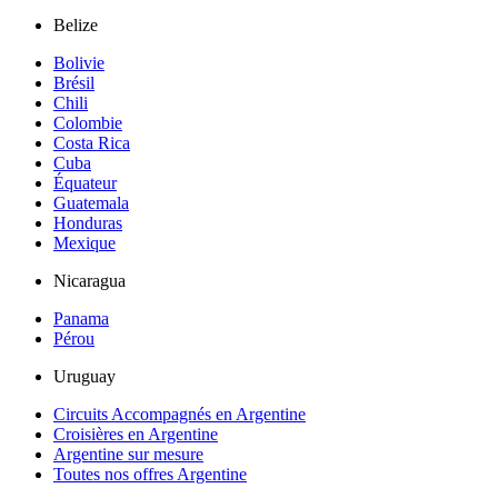
Belize
Bolivie
Brésil
Chili
Colombie
Costa Rica
Cuba
Équateur
Guatemala
Honduras
Mexique
Nicaragua
Panama
Pérou
Uruguay
Circuits Accompagnés en Argentine
Croisières en Argentine
Argentine sur mesure
Toutes nos offres Argentine