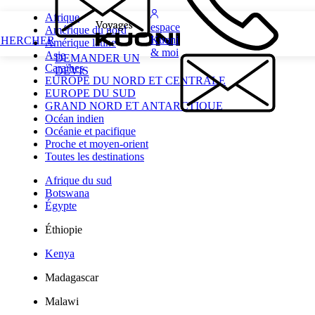
Afrique
espace
Amérique du nord
Kuoni
CHERCHER
Amérique latine
& moi
Asie
DEMANDER UN
Caraïbes
DEVIS
EUROPE DU NORD ET CENTRALE
EUROPE DU SUD
GRAND NORD ET ANTARCTIQUE
Océan indien
Océanie et pacifique
Proche et moyen-orient
Toutes les destinations
Afrique du sud
Botswana
Égypte
Éthiopie
Kenya
Madagascar
Malawi