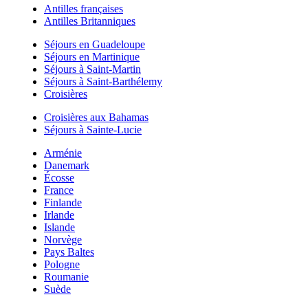
Antilles françaises
Antilles Britanniques
Séjours en Guadeloupe
Séjours en Martinique
Séjours à Saint-Martin
Séjours à Saint-Barthélemy
Croisières
Croisières aux Bahamas
Séjours à Sainte-Lucie
Arménie
Danemark
Écosse
France
Finlande
Irlande
Islande
Norvège
Pays Baltes
Pologne
Roumanie
Suède