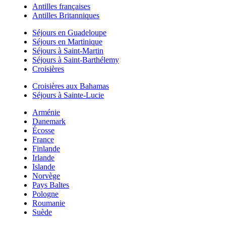
Antilles françaises
Antilles Britanniques
Séjours en Guadeloupe
Séjours en Martinique
Séjours à Saint-Martin
Séjours à Saint-Barthélemy
Croisières
Croisières aux Bahamas
Séjours à Sainte-Lucie
Arménie
Danemark
Écosse
France
Finlande
Irlande
Islande
Norvège
Pays Baltes
Pologne
Roumanie
Suède