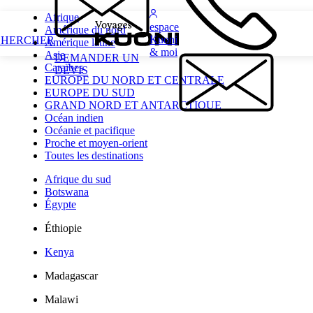
Afrique
espace
Amérique du nord
Kuoni
CHERCHER
Amérique latine
& moi
Asie
DEMANDER UN
Caraïbes
DEVIS
EUROPE DU NORD ET CENTRALE
EUROPE DU SUD
GRAND NORD ET ANTARCTIQUE
Océan indien
Océanie et pacifique
Proche et moyen-orient
Toutes les destinations
Afrique du sud
Botswana
Égypte
Éthiopie
Kenya
Madagascar
Malawi