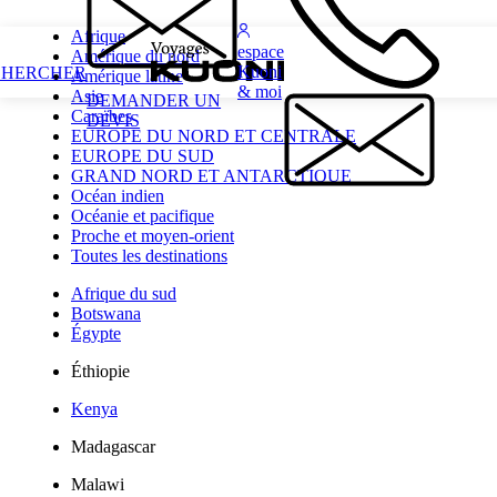
Afrique
espace
Amérique du nord
Kuoni
CHERCHER
Amérique latine
& moi
Asie
DEMANDER UN
Caraïbes
DEVIS
EUROPE DU NORD ET CENTRALE
EUROPE DU SUD
GRAND NORD ET ANTARCTIQUE
Océan indien
Océanie et pacifique
Proche et moyen-orient
Toutes les destinations
Afrique du sud
Botswana
Égypte
Éthiopie
Kenya
Madagascar
Malawi