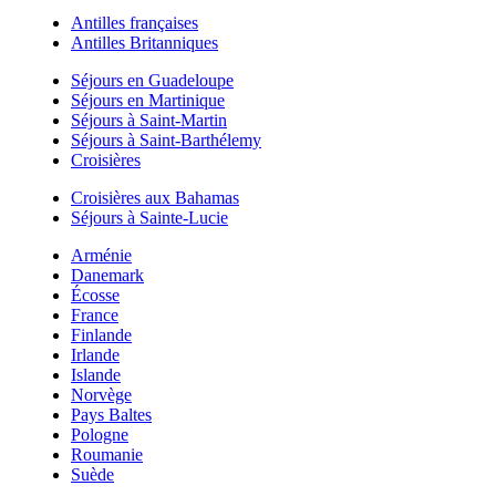
Antilles françaises
Antilles Britanniques
Séjours en Guadeloupe
Séjours en Martinique
Séjours à Saint-Martin
Séjours à Saint-Barthélemy
Croisières
Croisières aux Bahamas
Séjours à Sainte-Lucie
Arménie
Danemark
Écosse
France
Finlande
Irlande
Islande
Norvège
Pays Baltes
Pologne
Roumanie
Suède