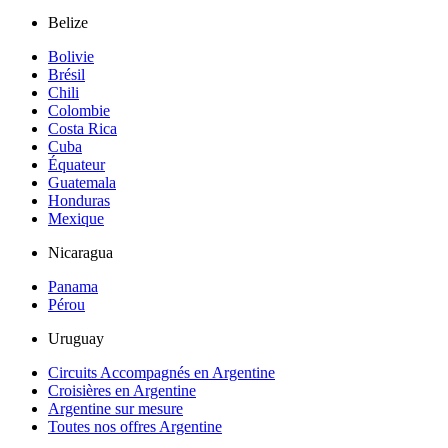
Belize
Bolivie
Brésil
Chili
Colombie
Costa Rica
Cuba
Équateur
Guatemala
Honduras
Mexique
Nicaragua
Panama
Pérou
Uruguay
Circuits Accompagnés en Argentine
Croisières en Argentine
Argentine sur mesure
Toutes nos offres Argentine