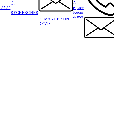
 87 82
espace
Kuoni
RECHERCHER
& moi
DEMANDER UN
DEVIS