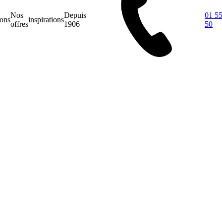
Nos
Depuis
01 55
ions
inspirations
offres
1906
50