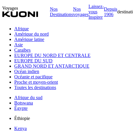
Laissez-
Nos
Nos
Depuis
vous
destinat
Destinations
voyages
1906
Inspirer
Afrique
Amérique du nord
Amérique latine
Asie
Caraïbes
EUROPE DU NORD ET CENTRALE
EUROPE DU SUD
GRAND NORD ET ANTARCTIQUE
Océan indien
Océanie et pacifique
Proche et moyen-orient
Toutes les destinations
Afrique du sud
Botswana
Égypte
Éthiopie
Kenya