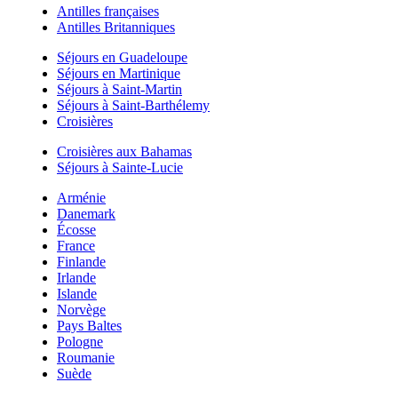
Antilles françaises
Antilles Britanniques
Séjours en Guadeloupe
Séjours en Martinique
Séjours à Saint-Martin
Séjours à Saint-Barthélemy
Croisières
Croisières aux Bahamas
Séjours à Sainte-Lucie
Arménie
Danemark
Écosse
France
Finlande
Irlande
Islande
Norvège
Pays Baltes
Pologne
Roumanie
Suède