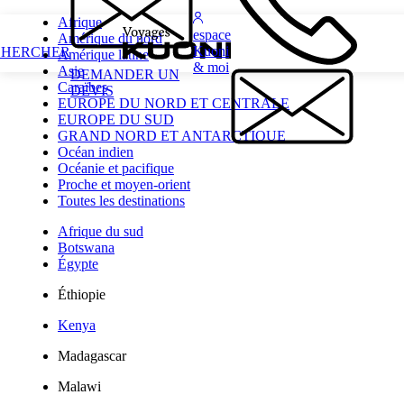
Afrique
espace
Amérique du nord
Kuoni
CHERCHER
Amérique latine
& moi
Asie
DEMANDER UN
Caraïbes
DEVIS
EUROPE DU NORD ET CENTRALE
EUROPE DU SUD
GRAND NORD ET ANTARCTIQUE
Océan indien
Océanie et pacifique
Proche et moyen-orient
Toutes les destinations
Afrique du sud
Botswana
Égypte
Éthiopie
Kenya
Madagascar
Malawi