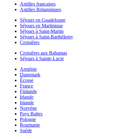
Antilles françaises
Antilles Britanniques
Séjours en Guadeloupe
Séjours en Martinique
Séjours à Saint-Martin
Séjours à Saint-Barthélemy
Croisières
Croisières aux Bahamas
Séjours à Sainte-Lucie
Arménie
Danemark
Écosse
France
Finlande
Irlande
Islande
Norvège
Pays Baltes
Pologne
Roumanie
Suède