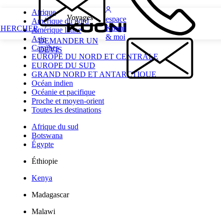
Afrique
espace
Amérique du nord
Kuoni
CHERCHER
Amérique latine
& moi
Asie
DEMANDER UN
Caraïbes
DEVIS
EUROPE DU NORD ET CENTRALE
EUROPE DU SUD
GRAND NORD ET ANTARCTIQUE
Océan indien
Océanie et pacifique
Proche et moyen-orient
Toutes les destinations
Afrique du sud
Botswana
Égypte
Éthiopie
Kenya
Madagascar
Malawi