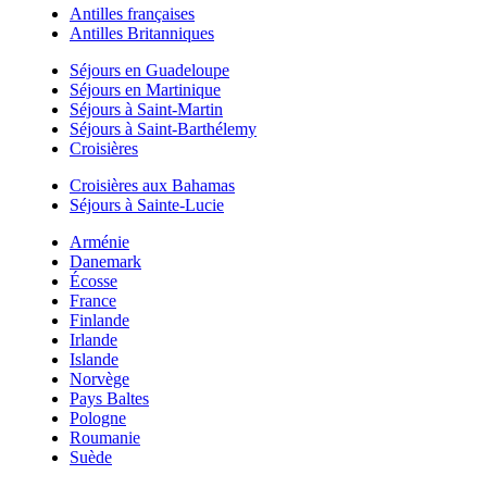
Antilles françaises
Antilles Britanniques
Séjours en Guadeloupe
Séjours en Martinique
Séjours à Saint-Martin
Séjours à Saint-Barthélemy
Croisières
Croisières aux Bahamas
Séjours à Sainte-Lucie
Arménie
Danemark
Écosse
France
Finlande
Irlande
Islande
Norvège
Pays Baltes
Pologne
Roumanie
Suède