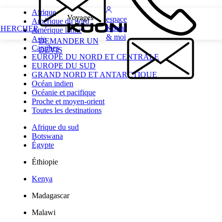
Afrique
espace
Amérique du nord
Kuoni
CHERCHER
Amérique latine
& moi
Asie
DEMANDER UN
Caraïbes
DEVIS
EUROPE DU NORD ET CENTRALE
EUROPE DU SUD
GRAND NORD ET ANTARCTIQUE
Océan indien
Océanie et pacifique
Proche et moyen-orient
Toutes les destinations
Afrique du sud
Botswana
Égypte
Éthiopie
Kenya
Madagascar
Malawi